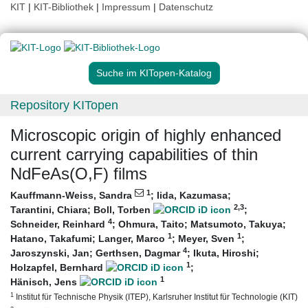
KIT
|
KIT-Bibliothek
|
Impressum
|
Datenschutz
Suche im KITopen-Katalog
Repository KITopen
Microscopic origin of highly enhanced
current carrying capabilities of thin
NdFeAs(O,F) films
1
Kauffmann-Weiss, Sandra
;
Iida, Kazumasa
;
2
,3
Tarantini, Chiara
;
Boll, Torben
;
4
Schneider, Reinhard
;
Ohmura, Taito
;
Matsumoto, Takuya
;
1
1
Hatano, Takafumi
;
Langer, Marco
;
Meyer, Sven
;
4
Jaroszynski, Jan
;
Gerthsen, Dagmar
;
Ikuta, Hiroshi
;
1
Holzapfel, Bernhard
;
1
Hänisch, Jens
1
Institut für Technische Physik (ITEP), Karlsruher Institut für Technologie (KIT)