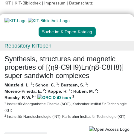
KIT
|
KIT-Bibliothek
|
Impressum
|
Datenschutz
Suche im KITopen-Katalog
Repository KITopen
Synthesis, structures and magnetic
properties of [(η9-C9H9)Ln(η8-C8H8)]
super sandwich complexes
1
1
1
Münzfeld, L.
;
Schoo, C.
;
Bestgen, S.
;
2
1
2
Moreno-Pineda, E.
;
Köppe, R.
;
Ruben, M.
;
1
Roesky, P. W.
1
Institut für Anorganische Chemie (AOC), Karlsruher Institut für Technologie
(KIT)
2
Institut für Nanotechnologie (INT), Karlsruher Institut für Technologie (KIT)