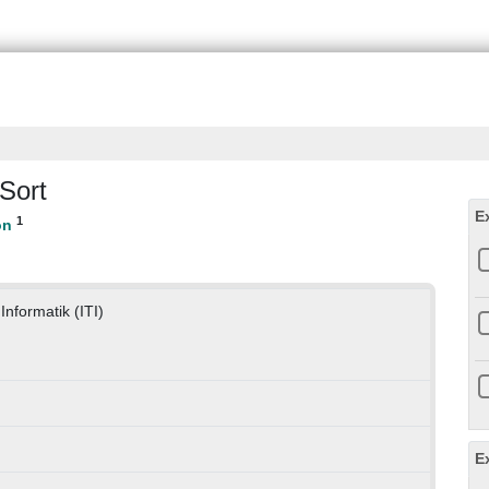
 Sort
E
1
 Informatik (ITI)
E