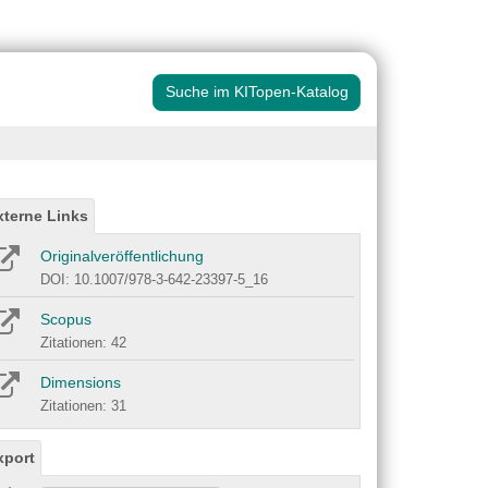
Suche im KITopen-Katalog
xterne Links
Originalveröffentlichung
DOI: 10.1007/978-3-642-23397-5_16
Scopus
Zitationen: 42
Dimensions
Zitationen: 31
xport