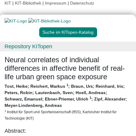
KIT
|
KIT-Bibliothek
|
Impressum
|
Datenschutz
Suche im KITopen-Katalog
Repository KITopen
Neural correlates of individual
differences in affective benefit of real-
life urban green space exposure
1
Tost, Heike
;
Reichert, Markus
;
Braun, Urs
;
Reinhard, Iris
;
Peters, Robin
;
Lautenbach, Sven
;
Hoell, Andreas
;
1
Schwarz, Emanuel
;
Ebner-Priemer, Ulrich
;
Zipf, Alexander
;
Meyer-Lindenberg, Andreas
1
Institut für Sport und Sportwissenschaft (IfSS), Karlsruher Institut für
Technologie (KIT)
Abstract: