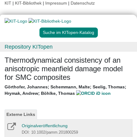
KIT
|
KIT-Bibliothek
|
Impressum
|
Datenschutz
Suche im KITopen-Katalog
Repository KITopen
Thermodynamical consistency of an
anisotropic meanfield damage model
for SMC composites
Görthofer, Johannes
;
Schemmann, Malte
;
Seelig, Thomas
;
Hrymak, Andrew
;
Böhlke, Thomas
Externe Links
Originalveröffentlichung
DOI: 10.1002/pamm.201800259