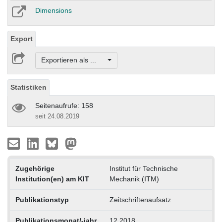
Dimensions
Export
Exportieren als ...
Statistiken
Seitenaufrufe: 158
seit 24.08.2019
Zugehörige
Institut für Technische
Institution(en) am KIT
Mechanik (ITM)
Publikationstyp
Zeitschriftenaufsatz
Publikationsmonat/-jahr
12.2018