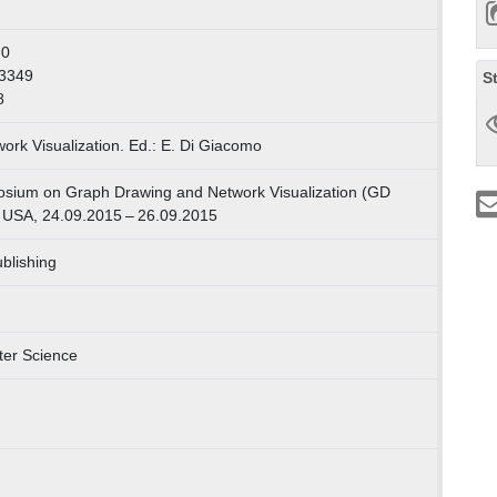
-0
-3349
S
8
rk Visualization. Ed.: E. Di Giacomo
osium on Graph Drawing and Network Visualization (GD
 USA, 24.09.2015 – 26.09.2015
ublishing
ter Science