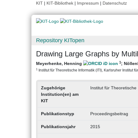
KIT
|
KIT-Bibliothek
|
Impressum
|
Datenschutz
Repository KITopen
Drawing Large Graphs by Multi
1
Meyerhenke, Henning
;
Nöllen
1
Institut für Theoretische Informatik (ITI), Karlsruher Institut f
Zugehörige
Institut für Theoretische 
Institution(en) am
KIT
Publikationstyp
Proceedingsbeitrag
Publikationsjahr
2015