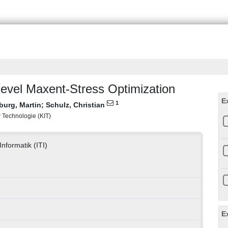
level Maxent-Stress Optimization
E
1
burg, Martin
;
Schulz, Christian
ür Technologie (KIT)
Informatik (ITI)
E