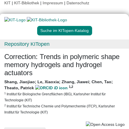
KIT
|
KIT-Bibliothek
|
Impressum
|
Datenschutz
Suche im KITopen-Katalog
Repository KITopen
Correction: Trends in polymeric shape
memory hydrogels and hydrogel
actuators
Shang, Jiaojiao
;
Le, Xiaoxia
;
Zhang, Jiawei
;
Chen, Tao
;
1
,2
Theato, Patrick
1
Institut für Biologische Grenzflächen (IBG), Karlsruher Institut für
Technologie (KIT)
2
Institut für Technische Chemie und Polymerchemie (ITCP), Karlsruher
Institut für Technologie (KIT)