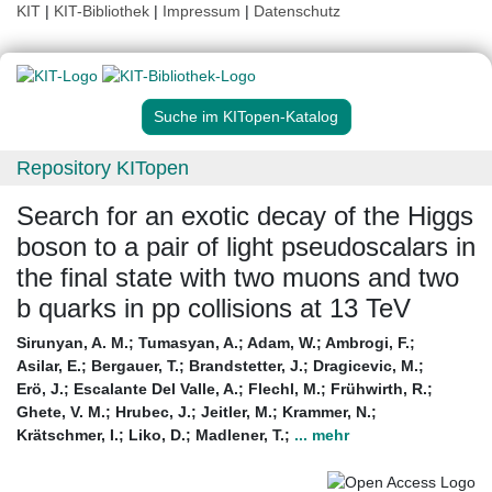
KIT
|
KIT-Bibliothek
|
Impressum
|
Datenschutz
Suche im KITopen-Katalog
Repository KITopen
Search for an exotic decay of the Higgs
boson to a pair of light pseudoscalars in
the final state with two muons and two
b quarks in pp collisions at 13 TeV
Sirunyan, A. M.
;
Tumasyan, A.
;
Adam, W.
;
Ambrogi, F.
;
Asilar, E.
;
Bergauer, T.
;
Brandstetter, J.
;
Dragicevic, M.
;
Erö, J.
;
Escalante Del Valle, A.
;
Flechl, M.
;
Frühwirth, R.
;
Ghete, V. M.
;
Hrubec, J.
;
Jeitler, M.
;
Krammer, N.
;
Krätschmer, I.
;
Liko, D.
;
Madlener, T.
;
... mehr