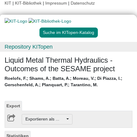
KIT
|
KIT-Bibliothek
|
Impressum
|
Datenschutz
Suche im KITopen-Katalog
Repository KITopen
Liquid Metal Thermal Hydraulics -
Outcomes of the SESAME project
Roelofs, F.
;
Shams, A.
;
Batta, A.
;
Moreau, V.
;
Di Piazza, I.
;
Gerschenfeld, A.
;
Planquart, P.
;
Tarantino, M.
Export
Exportieren als ...
Statistiken