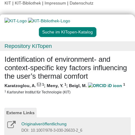
KIT
|
KIT-Bibliothek
|
Impressum
|
Datenschutz
Suche im KITopen-Katalog
Repository KITopen
Identification of environment- and
context-specific key factors influencing
the user’s thermal comfort
1
1
1
Karatzoglou, A.
;
Meny, Y.
;
Beigl, M.
1
Karlsruher Institut für Technologie (KIT)
Externe Links
Originalveröffentlichung
DOI: 10.1007/978-3-030-26633-2_6