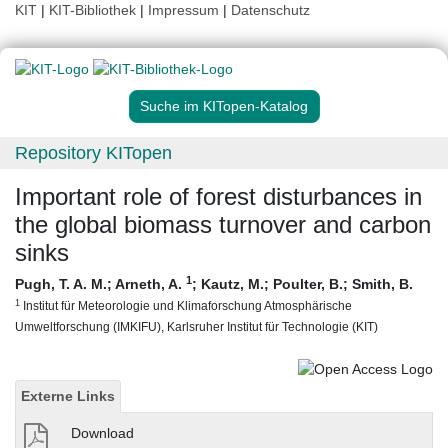
KIT
|
KIT-Bibliothek
|
Impressum
|
Datenschutz
Suche im KITopen-Katalog
Repository KITopen
Important role of forest disturbances in
the global biomass turnover and carbon
sinks
1
Pugh, T. A. M.
;
Arneth, A.
;
Kautz, M.
;
Poulter, B.
;
Smith, B.
1
Institut für Meteorologie und Klimaforschung Atmosphärische
Umweltforschung (IMKIFU), Karlsruher Institut für Technologie (KIT)
Externe Links
Download