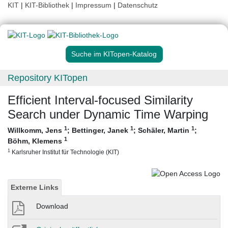
KIT
|
KIT-Bibliothek
|
Impressum
|
Datenschutz
Suche im KITopen-Katalog
Repository KITopen
Efficient Interval-focused Similarity
Search under Dynamic Time Warping
1
1
1
Willkomm, Jens
;
Bettinger, Janek
;
Schäler, Martin
;
1
Böhm, Klemens
1
Karlsruher Institut für Technologie (KIT)
Externe Links
Download