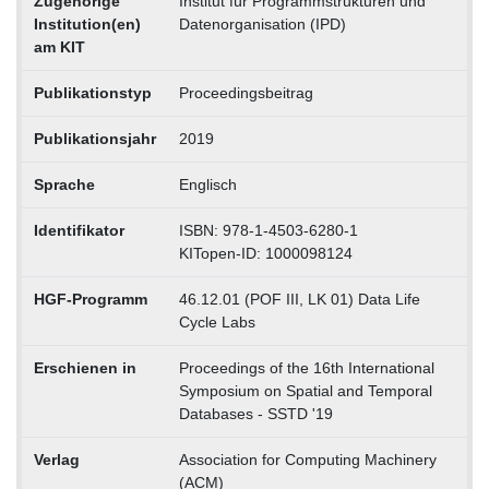
Zugehörige
Institut für Programmstrukturen und
Institution(en)
Datenorganisation (IPD)
am KIT
Publikationstyp
Proceedingsbeitrag
Publikationsjahr
2019
Sprache
Englisch
Identifikator
ISBN: 978-1-4503-6280-1
KITopen-ID: 1000098124
HGF-Programm
46.12.01 (POF III, LK 01) Data Life
Cycle Labs
Erschienen in
Proceedings of the 16th International
Symposium on Spatial and Temporal
Databases - SSTD '19
Verlag
Association for Computing Machinery
(ACM)