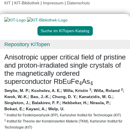
KIT
|
KIT-Bibliothek
|
Impressum
|
Datenschutz
Suche im KITopen-Katalog
Repository KITopen
Anisotropic upper critical field of pristine
and proton-irradiated single crystals of
the magnetically ordered
4
4
superconductor RbEuFe
As
1
2
Smylie, M. P.
;
Koshelev, A. E.
;
Willa, Kristin
;
Willa, Roland
;
Kwok, W.-K.
;
Bao, J.-K.
;
Chung, D. Y.
;
Kanatzidis, M. G.
;
Singleton, J.
;
Balakirev, F. F.
;
Hebbeker, H.
;
Niraula, P.
;
Bokari, E.
;
Kayani, A.
;
Welp, U.
1
Institut für Festkörperphysik (IFP), Karlsruher Institut für Technologie (KIT)
2
Institut für Theorie der Kondensierten Materie (TKM), Karlsruher Institut für
Technologie (KIT)