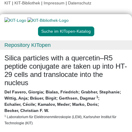
KIT
|
KIT-Bibliothek
|
Impressum
|
Datenschutz
Suche im KITopen-Katalog
Repository KITopen
Silica particles with a quercetin–R5
peptide conjugate are taken up into HT-
29 cells and translocate into the
nucleus
Del Favero, Giorgia
;
Bialas, Friedrich
;
Grabher, Stephanie
;
1
Wittig, Anja
;
Bräuer, Birgit
;
Gerthsen, Dagmar
;
Echalier, Cécile
;
Kamalov, Meder
;
Marko, Doris
;
Becker, Christian F. W.
1
Laboratorium für Elektronenmikroskopie (LEM), Karlsruher Institut für
Technologie (KIT)