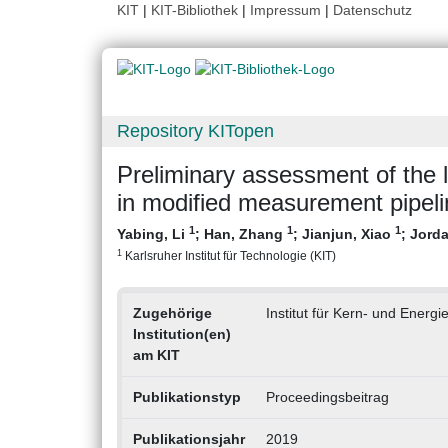
KIT
|
KIT-Bibliothek
|
Impressum
|
Datenschutz
Repository KITopen
Preliminary assessment of the 
in modified measurement pipe
1
1
1
Yabing, Li
;
Han, Zhang
;
Jianjun, Xiao
;
Jord
1
Karlsruher Institut für Technologie (KIT)
Zugehörige
Institut für Kern- und Energi
Institution(en)
am KIT
Publikationstyp
Proceedingsbeitrag
Publikationsjahr
2019