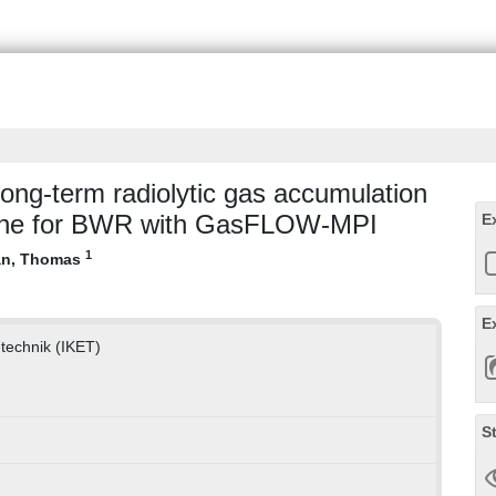
long-term radiolytic gas accumulation
line for BWR with GasFLOW-MPI
E
1
an, Thomas
E
etechnik (IKET)
S