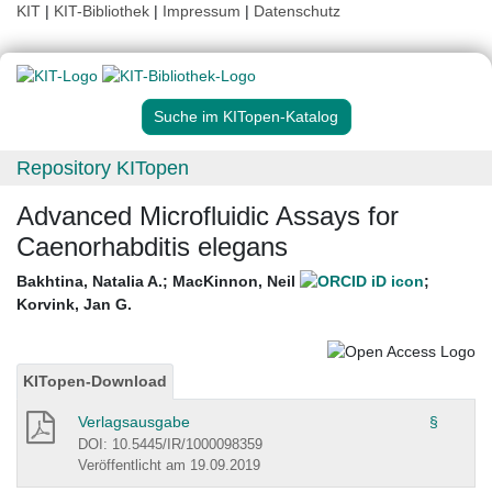
KIT
|
KIT-Bibliothek
|
Impressum
|
Datenschutz
Suche im KITopen-Katalog
Repository KITopen
Advanced Microfluidic Assays for
Caenorhabditis elegans
Bakhtina, Natalia A.
;
MacKinnon, Neil
;
Korvink, Jan G.
KITopen-Download
Verlagsausgabe
§
DOI: 10.5445/IR/1000098359
Veröffentlicht am 19.09.2019