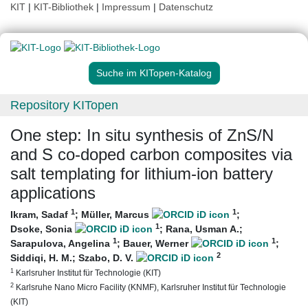
KIT
|
KIT-Bibliothek
|
Impressum
|
Datenschutz
Suche im KITopen-Katalog
Repository KITopen
One step: In situ synthesis of ZnS/N
and S co-doped carbon composites via
salt templating for lithium-ion battery
applications
1
1
Ikram, Sadaf
;
Müller, Marcus
;
1
Dsoke, Sonia
;
Rana, Usman A.
;
1
1
Sarapulova, Angelina
;
Bauer, Werner
;
2
Siddiqi, H. M.
;
Szabo, D. V.
1
Karlsruher Institut für Technologie (KIT)
2
Karlsruhe Nano Micro Facility (KNMF), Karlsruher Institut für Technologie
(KIT)