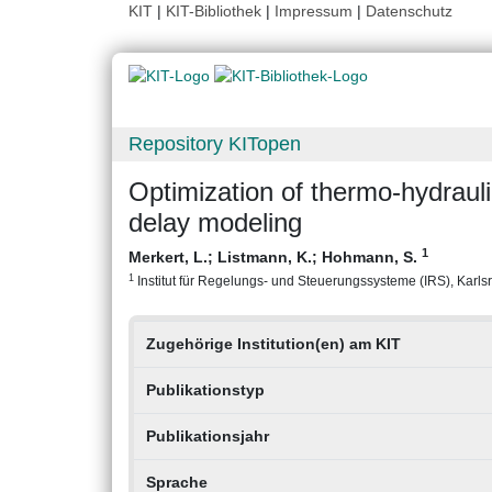
KIT
|
KIT-Bibliothek
|
Impressum
|
Datenschutz
Repository KITopen
Optimization of thermo-hydraul
delay modeling
1
Merkert, L.
;
Listmann, K.
;
Hohmann, S.
1
Institut für Regelungs- und Steuerungssysteme (IRS), Karlsru
Zugehörige Institution(en) am KIT
Publikationstyp
Publikationsjahr
Sprache