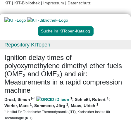
KIT
|
KIT-Bibliothek
|
Impressum
|
Datenschutz
Suche im KITopen-Katalog
Repository KITopen
Ignition delay times of
polyoxymethylene dimethyl ether fuels
(OME₂ and OME₃) and air:
Measurements in a rapid compression
machine
1
1
Drost, Simon
;
Schießl, Robert
;
1
1
1
Werler, Marc
;
Sommerer, Jörg
;
Maas, Ulrich
1
Institut für Technische Thermodynamik (ITT), Karlsruher Institut für
Technologie (KIT)