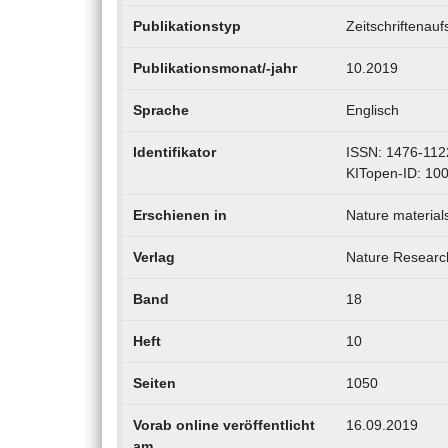
Publikationstyp
Zeitschriftenauf
Publikationsmonat/-jahr
10.2019
Sprache
Englisch
Identifikator
ISSN: 1476-112
KITopen-ID: 10
Erschienen in
Nature material
Verlag
Nature Researc
Band
18
Heft
10
Seiten
1050
Vorab online veröffentlicht
16.09.2019
am