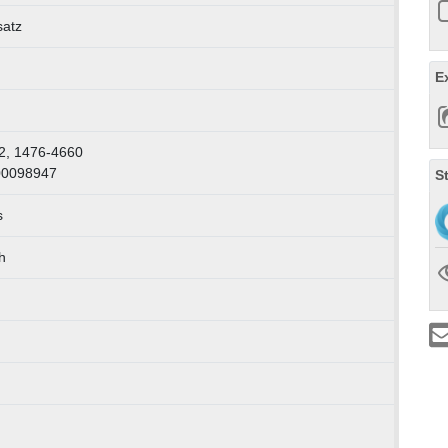
satz
E
2, 1476-4660
00098947
S
s
h