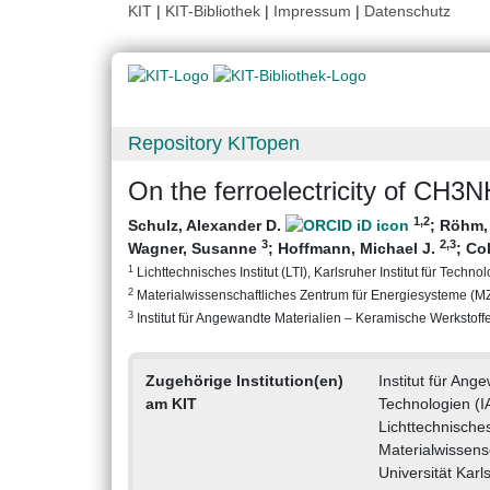
KIT
|
KIT-Bibliothek
|
Impressum
|
Datenschutz
Repository KITopen
On the ferroelectricity of CH3
1
,2
Schulz, Alexander D.
;
Röhm,
3
2
,3
Wagner, Susanne
;
Hoffmann, Michael J.
;
Co
1
Lichttechnisches Institut (LTI), Karlsruher Institut für Technol
2
Materialwissenschaftliches Zentrum für Energiesysteme (MZE)
3
Institut für Angewandte Materialien – Keramische Werkstoffe
Zugehörige Institution(en)
Institut für An
am KIT
Technologien (
Lichttechnisches 
Materialwissens
Universität Karl