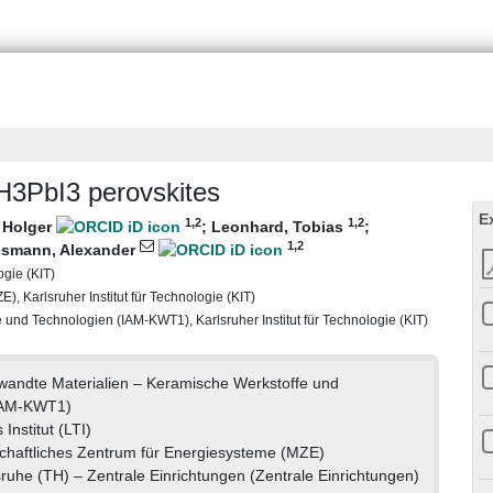
NH3PbI3 perovskites
E
1
,2
1
,2
 Holger
;
Leonhard, Tobias
;
1
,2
lsmann, Alexander
ogie (KIT)
, Karlsruher Institut für Technologie (KIT)
 und Technologien (IAM-KWT1), Karlsruher Institut für Technologie (KIT)
gewandte Materialien – Keramische Werkstoffe und
IAM-KWT1)
Institut (LTI)
chaftliches Zentrum für Energiesysteme (MZE)
sruhe (TH) – Zentrale Einrichtungen (Zentrale Einrichtungen)