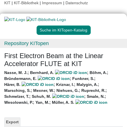
KIT
|
KIT-Bibliothek
|
Impressum
|
Datenschutz
Suche im KITopen-Katalog
Repository KITopen
First Electron Beam at the Linear
Accelerator FLUTE at KIT
Nasse, M. J.
;
Bernhard, A.
;
Böhm, A.
;
Bründermann, E.
;
Funkner, S.
;
Härer, B.
;
Kriznar, I.
;
Malygin, A.
;
Marsching, S.
;
Mexner, W.
;
Niehues, G.
;
Ruprecht, R.
;
Schmelzer, T.
;
Schuh, M.
;
Smale, N.
;
Wesolowski, P.
;
Yan, M.
;
Müller, A. S.
Export