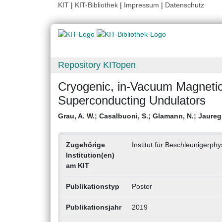
KIT
|
KIT-Bibliothek
|
Impressum
|
Datenschutz
Repository KITopen
Cryogenic, in-Vacuum Magneti
Superconducting Undulators
Grau, A. W.
;
Casalbuoni, S.
;
Glamann, N.
;
Jaureg
Zugehörige
Institut für Beschleunigerph
Institution(en)
am KIT
Publikationstyp
Poster
Publikationsjahr
2019