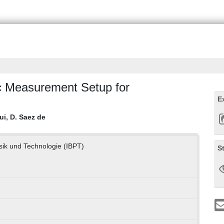
c Measurement Setup for
E
ui, D. Saez de
ysik und Technologie (IBPT)
S