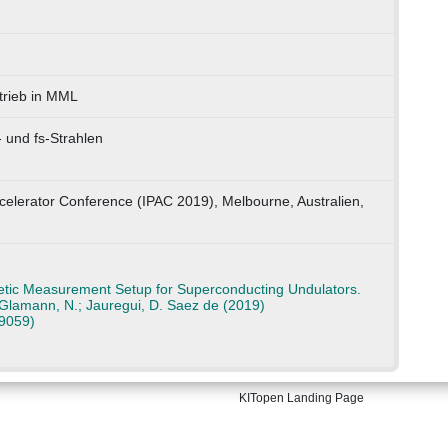
trieb in MML
- und fs-Strahlen
Accelerator Conference (IPAC 2019), Melbourne, Australien,
tic Measurement Setup for Superconducting Undulators.
 Glamann, N.; Jauregui, D. Saez de (2019)
9059)
KITopen Landing Page