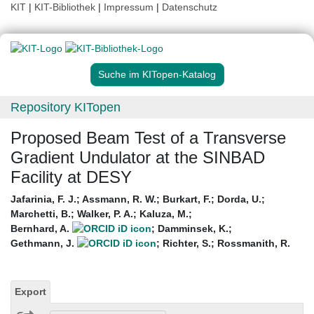
KIT
|
KIT-Bibliothek
|
Impressum
|
Datenschutz
Suche im KITopen-Katalog
Repository KITopen
Proposed Beam Test of a Transverse
Gradient Undulator at the SINBAD
Facility at DESY
Jafarinia, F. J.
;
Assmann, R. W.
;
Burkart, F.
;
Dorda, U.
;
Marchetti, B.
;
Walker, P. A.
;
Kaluza, M.
;
Bernhard, A.
;
Damminsek, K.
;
Gethmann, J.
;
Richter, S.
;
Rossmanith, R.
Export