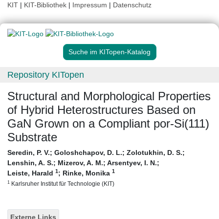
KIT
|
KIT-Bibliothek
|
Impressum
|
Datenschutz
Suche im KITopen-Katalog
Repository KITopen
Structural and Morphological Properties
of Hybrid Heterostructures Based on
GaN Grown on a Compliant por-Si(111)
Substrate
Seredin, P. V.
;
Goloshchapov, D. L.
;
Zolotukhin, D. S.
;
Lenshin, A. S.
;
Mizerov, A. M.
;
Arsentyev, I. N.
;
1
1
Leiste, Harald
;
Rinke, Monika
1
Karlsruher Institut für Technologie (KIT)
Externe Links