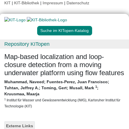
KIT
|
KIT-Bibliothek
|
Impressum
|
Datenschutz
Suche im KITopen-Katalog
Repository KITopen
Map-based localization and loop-
closure detection from a moving
underwater platform using flow features
Muhammad, Naveed
;
Fuentes-Perez, Juan Francisco
;
1
Tuhtan, Jeffrey A.
;
Toming, Gert
;
Musall, Mark
;
Kruusmaa, Maarja
1
Institut für Wasser und Gewässerentwicklung (IWG), Karlsruher Institut für
Technologie (KIT)
Externe Links