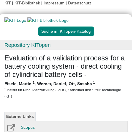
KIT
|
KIT-Bibliothek
|
Impressum
|
Datenschutz
Suche im KITopen-Katalog
Repository KITopen
Evaluation of a validation process for a
battery cooling system - direct cooling
of cylindrical battery cells -
1
1
Eisele, Martin
;
Werner, Daniel
;
Ott, Sascha
1
Institut für Produktentwicklung (IPEK), Karlsruher Institut für Technologie
(KIT)
Externe Links
Scopus