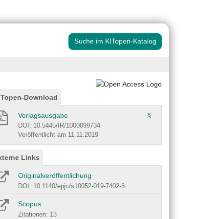
Suche im KITopen-Katalog
ITopen-Download
Verlagsausgabe
§
DOI: 10.5445/IR/1000099734
Veröffentlicht am 11.11.2019
xterne Links
Originalveröffentlichung
DOI: 10.1140/epjc/s10052-019-7402-3
Scopus
Zitationen: 13