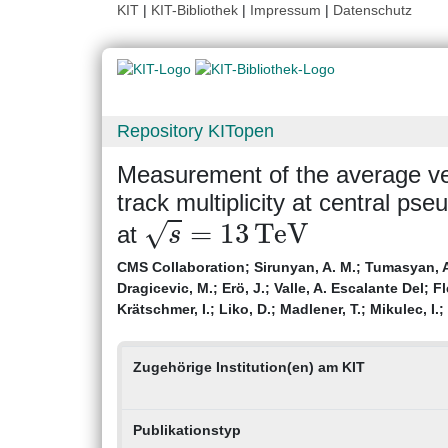
KIT
|
KIT-Bibliothek
|
Impressum
|
Datenschutz
Repository KITopen
Measurement of the average ver
track multiplicity at central pse
s
=
13
TeV
at
CMS Collaboration
;
Sirunyan, A. M.
;
Tumasyan, 
Dragicevic, M.
;
Erö, J.
;
Valle, A. Escalante Del
;
Fl
Krätschmer, I.
;
Liko, D.
;
Madlener, T.
;
Mikulec, I.
;
Zugehörige Institution(en) am KIT
Publikationstyp