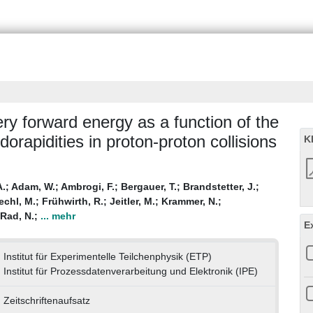
y forward energy as a function of the
udorapidities in proton-proton collisions
K
A.
;
Adam, W.
;
Ambrogi, F.
;
Bergauer, T.
;
Brandstetter, J.
;
echl, M.
;
Frühwirth, R.
;
Jeitler, M.
;
Krammer, N.
;
Rad, N.
;
... mehr
E
Institut für Experimentelle Teilchenphysik (ETP)
Institut für Prozessdatenverarbeitung und Elektronik (IPE)
Zeitschriftenaufsatz