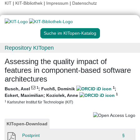
KIT
|
KIT-Bibliothek
|
Impressum
|
Datenschutz
Suche im KITopen-Katalog
Repository KITopen
Assessing the quality impact of
features in component-based software
architectures
1
1
Busch, Axel
;
Fuchß, Dominik
;
1
Eckert, Maximilian
;
Koziolek, Anne
1
Karlsruher Institut für Technologie (KIT)
KITopen-Download
Postprint
§