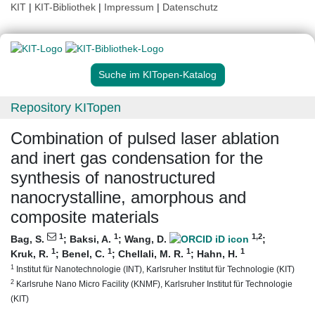
KIT
|
KIT-Bibliothek
|
Impressum
|
Datenschutz
Suche im KITopen-Katalog
Repository KITopen
Combination of pulsed laser ablation
and inert gas condensation for the
synthesis of nanostructured
nanocrystalline, amorphous and
composite materials
1
1
1
,2
Bag, S.
;
Baksi, A.
;
Wang, D.
;
1
1
1
1
Kruk, R.
;
Benel, C.
;
Chellali, M. R.
;
Hahn, H.
1
Institut für Nanotechnologie (INT), Karlsruher Institut für Technologie (KIT)
2
Karlsruhe Nano Micro Facility (KNMF), Karlsruher Institut für Technologie
(KIT)