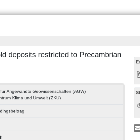
d deposits restricted to Precambrian
E
ut für Angewandte Geowissenschaften (AGW)
S
ntrum Klima und Umwelt (ZKU)
dingsbeitrag
ch