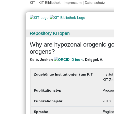
KIT
|
KIT-Bibliothek
|
Impressum
|
Datenschutz
Repository KITopen
Why are hypozonal orogenic gol
orogens?
Kolb, Jochen
;
Dziggel, A.
Zugehörige Institution(en) am KIT
Instit
KIT-Ze
Publikationstyp
Procee
Publikationsjahr
2018
Sprache
Englis