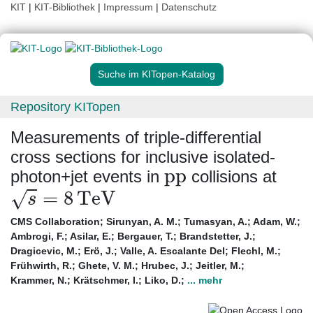
KIT
|
KIT-Bibliothek
|
Impressum
|
Datenschutz
Suche im KITopen-Katalog
Repository KITopen
Measurements of triple-differential
cross sections for inclusive isolated-
p
p
photon+jet events in
collisions at
s
=
8
TeV
CMS Collaboration
;
Sirunyan, A. M.
;
Tumasyan, A.
;
Adam, W.
;
Ambrogi, F.
;
Asilar, E.
;
Bergauer, T.
;
Brandstetter, J.
;
Dragicevic, M.
;
Erö, J.
;
Valle, A. Escalante Del
;
Flechl, M.
;
Frühwirth, R.
;
Ghete, V. M.
;
Hrubec, J.
;
Jeitler, M.
;
Krammer, N.
;
Krätschmer, I.
;
Liko, D.
;
... mehr