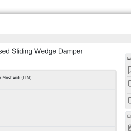
ssed Sliding Wedge Damper
E
he Mechanik (ITM)
E