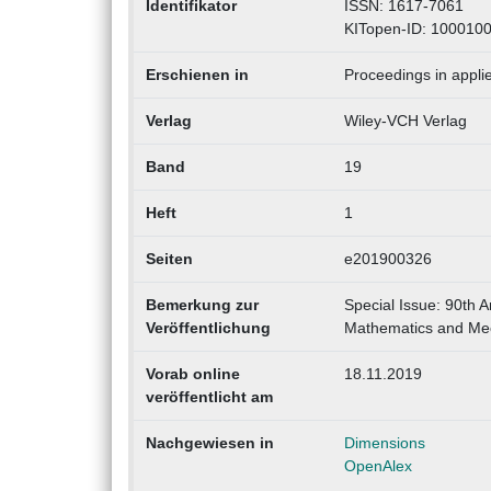
Identifikator
ISSN: 1617-7061
KITopen-ID: 100010
Erschienen in
Proceedings in appl
Verlag
Wiley-VCH Verlag
Band
19
Heft
1
Seiten
e201900326
Bemerkung zur
Special Issue: 90th A
Veröffentlichung
Mathematics and Me
Vorab online
18.11.2019
veröffentlicht am
Nachgewiesen in
Dimensions
OpenAlex