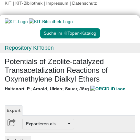
KIT
|
KIT-Bibliothek
|
Impressum
|
Datenschutz
Suche im KITopen-Katalog
Repository KITopen
Potentials of Zeolite-catalyzed
Transacetalization Reactions of
Oxymethylene Dialkyl Ethers
Haltenort, P.
;
Arnold, Ulrich
;
Sauer, Jörg
Export
Exportieren als ...