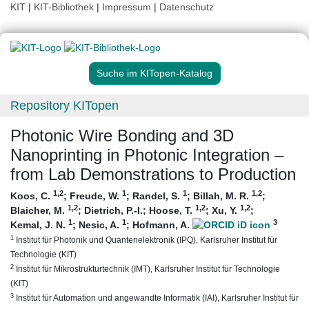
KIT
|
KIT-Bibliothek
|
Impressum
|
Datenschutz
Suche im KITopen-Katalog
Repository KITopen
Photonic Wire Bonding and 3D
Nanoprinting in Photonic Integration –
from Lab Demonstrations to Production
1
,2
1
1
1
,2
Koos, C.
;
Freude, W.
;
Randel, S.
;
Billah, M. R.
;
1
,2
1
,2
1
,2
Blaicher, M.
;
Dietrich, P.-I.
;
Hoose, T.
;
Xu, Y.
;
1
1
3
Kemal, J. N.
;
Nesic, A.
;
Hofmann, A.
1
Institut für Photonik und Quantenelektronik (IPQ), Karlsruher Institut für
Technologie (KIT)
2
Institut für Mikrostrukturtechnik (IMT), Karlsruher Institut für Technologie
(KIT)
3
Institut für Automation und angewandte Informatik (IAI), Karlsruher Institut für