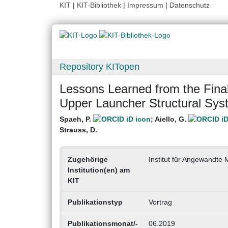
KIT
|
KIT-Bibliothek
|
Impressum
|
Datenschutz
Repository KITopen
Lessons Learned from the Fina
Upper Launcher Structural Sys
Spaeh, P.
;
Aiello, G.
Strauss, D.
Zugehörige
Institut für Angewandte
Institution(en) am
KIT
Publikationstyp
Vortrag
Publikationsmonat/-
06.2019