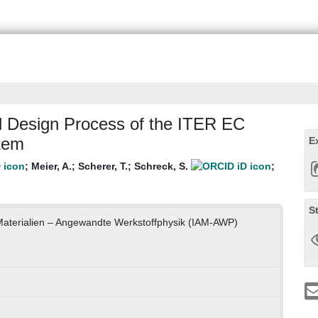
l Design Process of the ITER EC
tem
E
;
Meier, A.
;
Scherer, T.
;
Schreck, S.
;
S
 Materialien – Angewandte Werkstoffphysik (IAM-AWP)