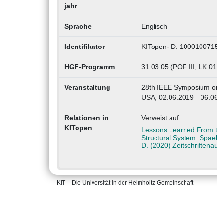
jahr
Sprache
Englisch
Identifikator
KITopen-ID: 100010071
HGF-Programm
31.03.05 (POF III, LK 01
Veranstaltung
28th IEEE Symposium on
USA, 02.06.2019 – 06.0
Relationen in
Verweist auf
KITopen
Lessons Learned From t
Structural System. Spaeh, 
D. (2020) Zeitschriften
KIT – Die Universität in der Helmholtz-Gemeinschaft