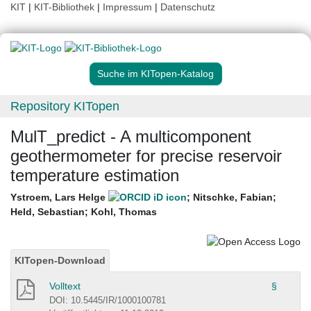
KIT
|
KIT-Bibliothek
|
Impressum
|
Datenschutz
Suche im KITopen-Katalog
Repository KITopen
MulT_predict - A multicomponent
geothermometer for precise reservoir
temperature estimation
Ystroem, Lars Helge
;
Nitschke, Fabian
;
Held, Sebastian
;
Kohl, Thomas
KITopen-Download
Volltext
§
DOI: 10.5445/IR/1000100781