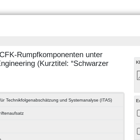
n CFK-Rumpfkomponenten unter
gineering (Kurztitel: “Schwarzer
K
t für Technikfolgenabschätzung und Systemanalyse (ITAS)
E
riftenaufsatz
h