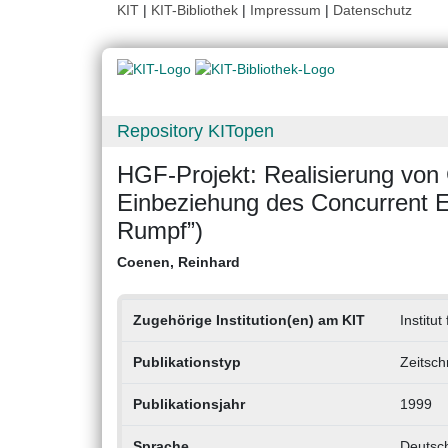
KIT
|
KIT-Bibliothek
|
Impressum
|
Datenschutz
Repository KITopen
HGF-Projekt: Realisierung vo
Einbeziehung des Concurrent En
Rumpf”)
Coenen, Reinhard
Zugehörige Institution(en) am KIT
Institu
Publikationstyp
Zeitsch
Publikationsjahr
1999
Sprache
Deutsc