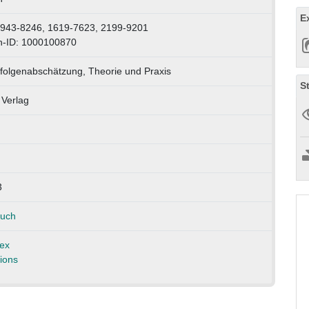
E
0943-8246, 1619-7623, 2199-9201
n-ID: 1000100870
folgenabschätzung, Theorie und Praxis
S
Verlag
3
auch
ex
ions