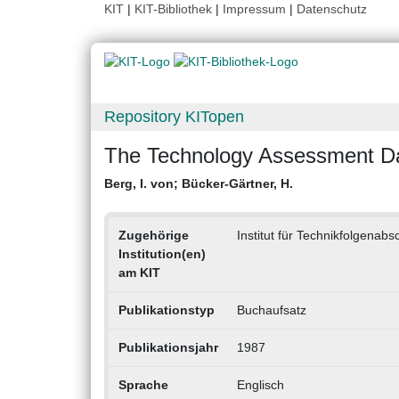
KIT
|
KIT-Bibliothek
|
Impressum
|
Datenschutz
Repository KITopen
The Technology Assessment D
Berg, I. von
;
Bücker-Gärtner, H.
Zugehörige
Institut für Technikfolgena
Institution(en)
am KIT
Publikationstyp
Buchaufsatz
Publikationsjahr
1987
Sprache
Englisch