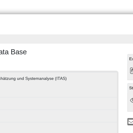
ata Base
E
bschätzung und Systemanalyse (ITAS)
S