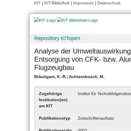
KIT
|
KIT-Bibliothek
|
Impressum
|
Datenschutz
Repository KITopen
Analyse der Umweltauswirkunge
Entsorgung von CFK- bzw. Al
Flugzeugbau
Bräutigam, K.-R.
;
Achternbosch, M.
Zugehörige
Institut für Technikfolgena
Institution(en)
am KIT
Publikationstyp
Zeitschriftenaufsatz
Publikationsjahr
2003