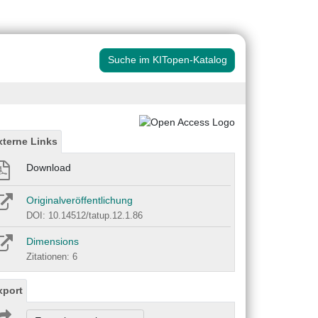
Suche im KITopen-Katalog
xterne Links
Download
Originalveröffentlichung
DOI: 10.14512/tatup.12.1.86
Dimensions
Zitationen: 6
xport