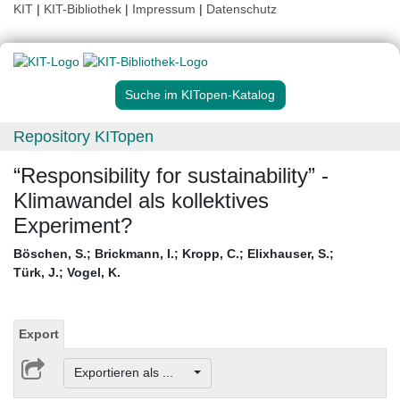
KIT
|
KIT-Bibliothek
|
Impressum
|
Datenschutz
Suche im KITopen-Katalog
Repository KITopen
“Responsibility for sustainability” -
Klimawandel als kollektives
Experiment?
Böschen, S.
;
Brickmann, I.
;
Kropp, C.
;
Elixhauser, S.
;
Türk, J.
;
Vogel, K.
Export
Exportieren als ...