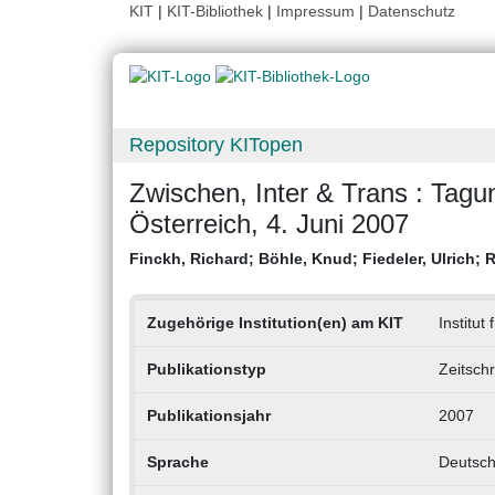
KIT
|
KIT-Bibliothek
|
Impressum
|
Datenschutz
Repository KITopen
Zwischen, Inter & Trans : Tagu
Österreich, 4. Juni 2007
Finckh, Richard
;
Böhle, Knud
;
Fiedeler, Ulrich
;
R
Zugehörige Institution(en) am KIT
Institu
Publikationstyp
Zeitschr
Publikationsjahr
2007
Sprache
Deutsc