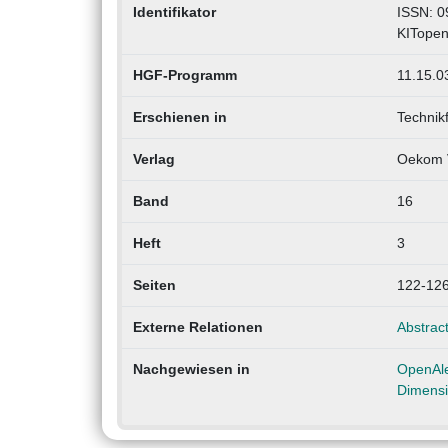
Identifikator
ISSN: 0
KITopen
HGF-Programm
11.15.0
Erschienen in
Technik
Verlag
Oekom 
Band
16
Heft
3
Seiten
122-12
Externe Relationen
Abstract
Nachgewiesen in
OpenAl
Dimens