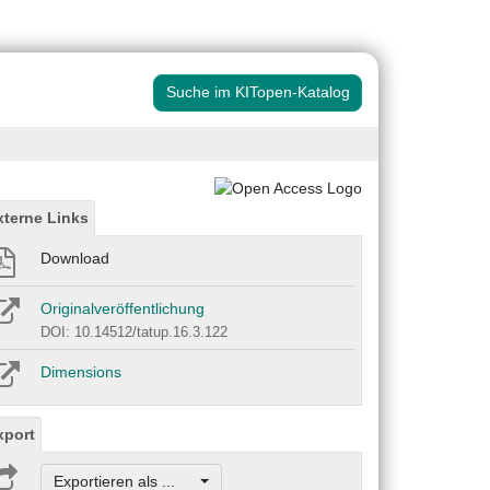
Suche im KITopen-Katalog
xterne Links
Download
Originalveröffentlichung
DOI: 10.14512/tatup.16.3.122
Dimensions
xport
Exportieren als ...