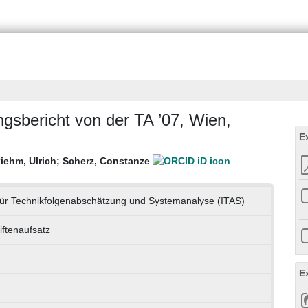
ngsbericht von der TA ’07, Wien,
E
iehm, Ulrich
;
Scherz, Constanze
t für Technikfolgenabschätzung und Systemanalyse (ITAS)
iftenaufsatz
E
h