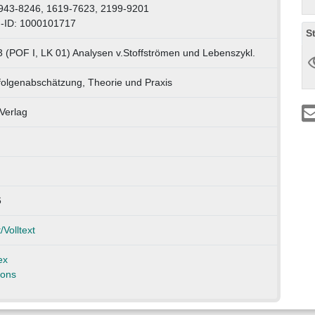
943-8246, 1619-7623, 2199-9201
-ID: 1000101717
S
3 (POF I, LK 01) Analysen v.Stoffströmen und Lebenszykl.
folgenabschätzung, Theorie und Praxis
Verlag
6
/Volltext
ex
ions