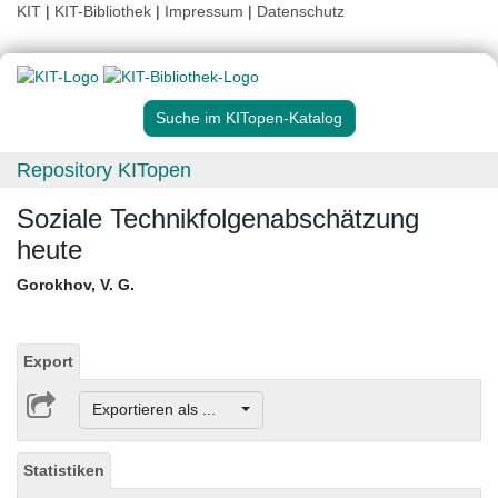
KIT
|
KIT-Bibliothek
|
Impressum
|
Datenschutz
Suche im KITopen-Katalog
Repository KITopen
Soziale Technikfolgenabschätzung
heute
Gorokhov, V. G.
Export
Exportieren als ...
Statistiken