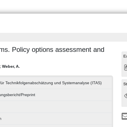
ms. Policy options assessment and
E
;
Weber, A.
t für Technikfolgenabschätzung und Systemanalyse (ITAS)
S
ngsbericht/Preprint
h