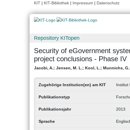
KIT
|
KIT-Bibliothek
|
Impressum
|
Datenschutz
Repository KITopen
Security of eGovernment syste
project conclusions - Phase IV
Jacobi, A.
;
Jensen, M. L.
;
Kool, L.
;
Munnichs, G.
Zugehörige Institution(en) am KIT
Institu
Publikationstyp
Forschu
Publikationsjahr
2013
Sprache
Englisc