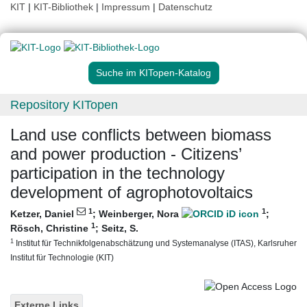
KIT
|
KIT-Bibliothek
|
Impressum
|
Datenschutz
Suche im KITopen-Katalog
Repository KITopen
Land use conflicts between biomass
and power production - Citizens’
participation in the technology
development of agrophotovoltaics
1
1
Ketzer, Daniel
;
Weinberger, Nora
;
1
Rösch, Christine
;
Seitz, S.
1
Institut für Technikfolgenabschätzung und Systemanalyse (ITAS), Karlsruher
Institut für Technologie (KIT)
Externe Links