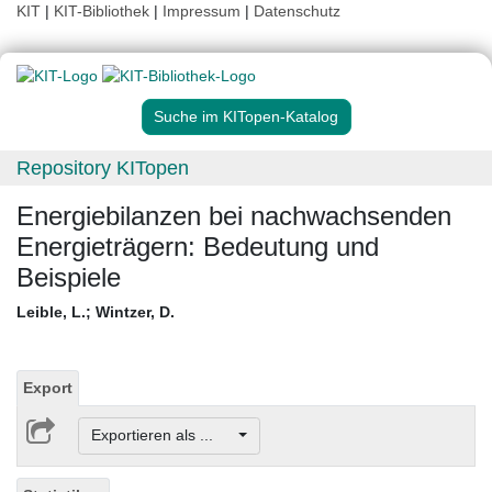
KIT
|
KIT-Bibliothek
|
Impressum
|
Datenschutz
Suche im KITopen-Katalog
Repository KITopen
Energiebilanzen bei nachwachsenden
Energieträgern: Bedeutung und
Beispiele
Leible, L.
;
Wintzer, D.
Export
Exportieren als ...