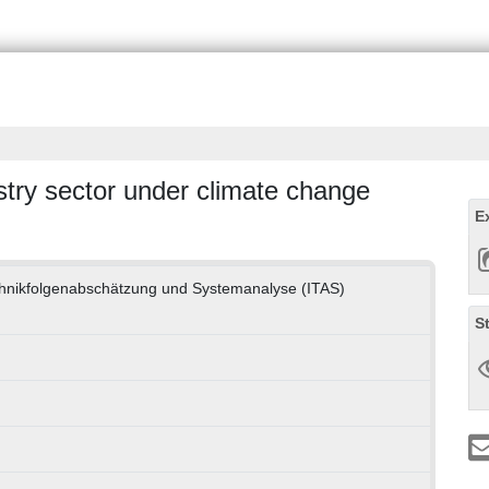
try sector under climate change
E
Technikfolgenabschätzung und Systemanalyse (ITAS)
S