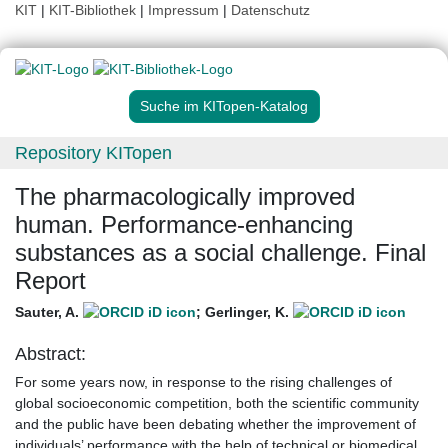
KIT
|
KIT-Bibliothek
|
Impressum
|
Datenschutz
Suche im KITopen-Katalog
Repository KITopen
The pharmacologically improved
human. Performance-enhancing
substances as a social challenge. Final
Report
Sauter, A.
;
Gerlinger, K.
Abstract:
For some years now, in response to the rising challenges of
global socioeconomic competition, both the scientific community
and the public have been debating whether the improvement of
individuals’ performance with the help of technical or biomedical