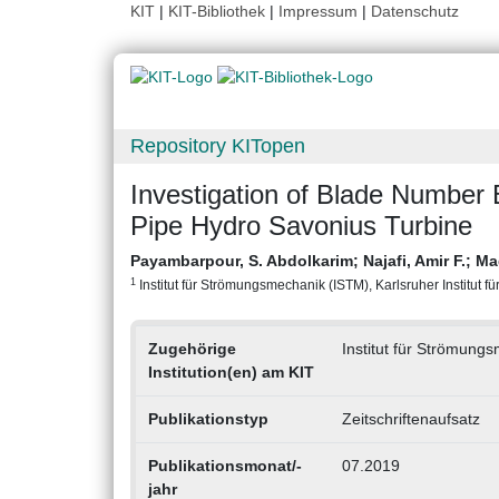
KIT
|
KIT-Bibliothek
|
Impressum
|
Datenschutz
Repository KITopen
Investigation of Blade Number 
Pipe Hydro Savonius Turbine
Payambarpour, S. Abdolkarim
;
Najafi, Amir F.
;
Ma
1
Institut für Strömungsmechanik (ISTM), Karlsruher Institut fü
Zugehörige
Institut für Strömung
Institution(en) am KIT
Publikationstyp
Zeitschriftenaufsatz
Publikationsmonat/-
07.2019
jahr