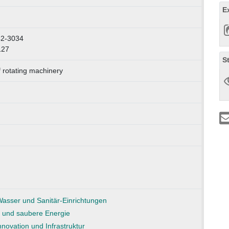
E
42-3034
127
S
f rotating machinery