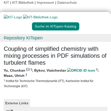
KIT
|
KIT-Bibliothek
|
Impressum
|
Datenschutz
Suche im KITopen-Katalog
Repository KITopen
Coupling of simplified chemistry with
mixing processes in PDF simulations of
turbulent flames
1
1
Yu, Chunkan
;
Bykov, Viatcheslav
;
1
Maas, Ulrich
1
Institut für Technische Thermodynamik (ITT), Karlsruher Institut für
Technologie (KIT)
Externe Links