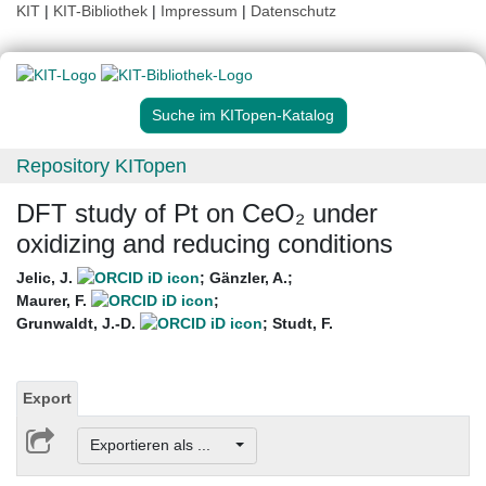
KIT
|
KIT-Bibliothek
|
Impressum
|
Datenschutz
Suche im KITopen-Katalog
Repository KITopen
DFT study of Pt on CeO₂ under
oxidizing and reducing conditions
Jelic, J.
;
Gänzler, A.
;
Maurer, F.
;
Grunwaldt, J.-D.
;
Studt, F.
Export
Exportieren als ...